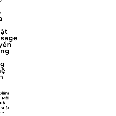
p
a
ật
sage
yền
ống
ng
hệ
n
Giảm
Mỏi
Quả
thuật
ge