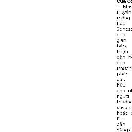
Của C
– Mas
truyền
thống
hợp 
Senes
giúp
giãn
bắp,
thiệ
đàn h
dẻo 
Phươn
pháp
đặc 
hữu 
cho n
người
thườn
xuyên
hoặc 
lâu 
dẫn 
căng c