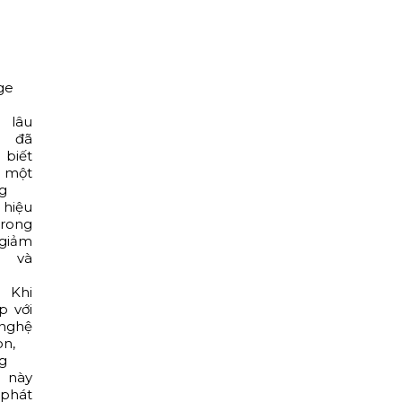
ge
 lâu
 đã
biết
à một
g
hiệu
rong
giảm
 và
. Khi
p với
nghệ
n,
g
 này
phát