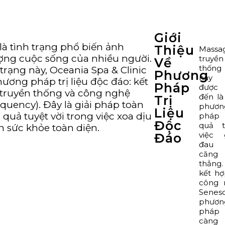
Giới
là tình trạng phổ biến ảnh
Thiệu
Massa
ợng cuộc sống của nhiều người.
truyền
Về
thống
trạng này, Oceania Spa & Clinic
Phương
nay
hương pháp trị liệu độc đáo: kết
Pháp
được 
truyền thống và công nghệ
đến l
Trị
quency). Đây là giải pháp toàn
phươn
Liệu
 quả tuyệt vời trong việc xoa dịu
pháp 
Độc
quả t
n sức khỏe toàn diện.
việc 
Đáo
đau
căng
thẳng
kết hợ
công 
Seneso
phươn
pháp
càng 