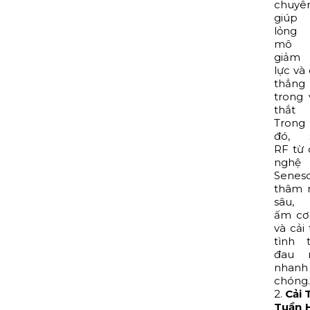
chuyê
giúp
lỏng
mô 
giảm
lực và
thẳng
trong
thắt 
Trong
đó, 
RF từ
nghệ
Senes
thâm 
sâu,
ấm cơ
và cải 
tình 
đau 
nhanh
chóng.
2.
Cải 
Tuần 