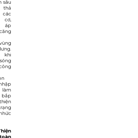
n sâu
 thả
 các
cơ,
 áp
 căng
 vùng
lưng.
 khi
sóng
 công
on
nhập
 làm
 bắp
thiện
trạng
nhức
Thiện
Hoàn