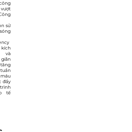
công
vượt
 Công
on sử
sóng
ency
ích
h và
giãn
tăng
 tuần
 máu
c đẩy
rình
ạo tế
a
c