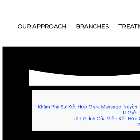
OUR APPROACH
BRANCHES
TREAT
1
Khám Phá Sự Kết Hợp Giữa Massage Truyền T
1.1
Giới 
1.2
Lợi Ích Của Việc Kết Hợp