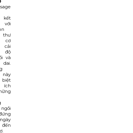
ơ
sage
 kết
với
on
 thư
 cơ
 cải
n độ
ồi và
dai.
g
 này
biệt
ích
hững
g
 ngồi
đứng
ngày
đến
ơ.