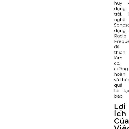
huy 
dụng 
trội.
nghệ
Senes
dụng 
Radio
Frequ
để k
thíc
làm 
cơ, 
cường
hoàn
và thú
quá t
tái t
bào
Lợi
Ích
Củ
Việ