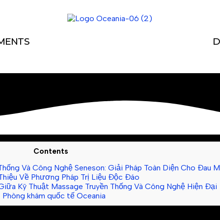
MENTS
D
Contents
hống Và Công Nghệ Seneson: Giải Pháp Toàn Diện Cho Đau M
Thiệu Về Phương Pháp Trị Liệu Độc Đáo
 Giữa Kỹ Thuật Massage Truyền Thống Và Công Nghệ Hiện Đại
2
Phòng khám quốc tế Oceania