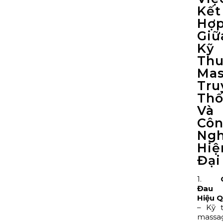
Kết
Hợ
Giữ
Kỹ
Thu
Mas
Tru
Th
Và
Cô
Ng
Hiệ
Đại
1.
Đau 
Hiệu 
– Kỹ 
massa