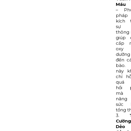
Máu
– Ph
pháp
kích 
sự 
thông
giúp 
cấp n
oxy
dưỡng
đến c
bào. 
này k
chỉ h
quá t
hồi 
mà 
nâng
sức 
tổng th
3.
Cườn
Dẻo 