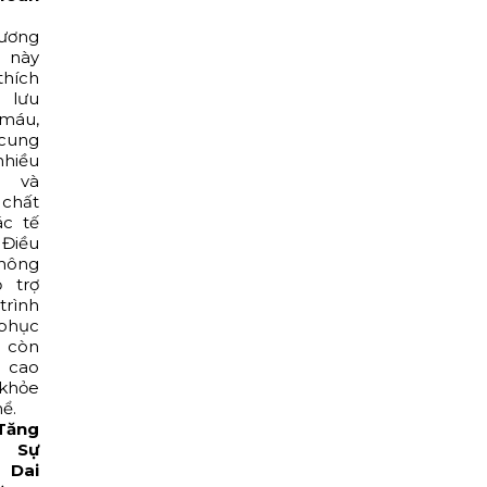
ương
 này
thích
lưu
 máu,
cung
hiều
 và
 chất
ác tế
Điều
hông
ỗ trợ
rình
phục
còn
 cao
khỏe
ể.
Tăng
g Sự
Dai