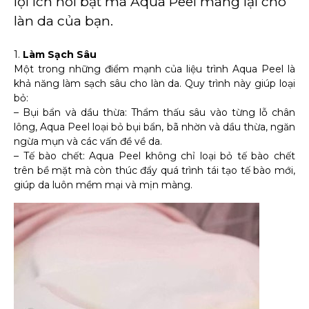
lợi ích nổi bật mà Aqua Peel mang lại cho
làn da của bạn.
1.
Làm Sạch Sâu
Một trong những điểm mạnh của liệu trình Aqua Peel là
khả năng làm sạch sâu cho làn da. Quy trình này giúp loại
bỏ:
– Bụi bẩn và dầu thừa: Thẩm thấu sâu vào từng lỗ chân
lông, Aqua Peel loại bỏ bụi bẩn, bã nhờn và dầu thừa, ngăn
ngừa mụn và các vấn đề về da.
– Tế bào chết: Aqua Peel không chỉ loại bỏ tế bào chết
trên bề mặt mà còn thúc đẩy quá trình tái tạo tế bào mới,
giúp da luôn mềm mại và mịn màng.