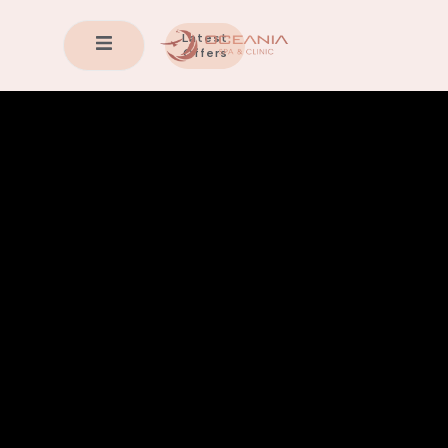
Latest
Offers
Lợi Ích của Việc
Thải Độc Da Mặt
Aqua Peel cho Làn
Da Rạng Rỡ Khỏe