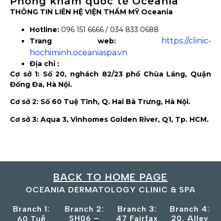
Phòng khám quốc tế Oceania
THÔNG TIN LIÊN HỆ VIỆN THẨM MỸ Oceania
Hotline:
096 151 6666 / 034 833 0688
https://clinic-
Trang web:
hochiminh.oceaniaspa.vn
Địa chỉ :
Cơ sở 1: Số 20, nghách 82/23 phố Chùa Láng, Quận
Đống Đa, Hà Nội.
Cơ sở 2: Số 60 Tuệ Tĩnh, Q. Hai Bà Trưng, Hà Nội.
Cơ sở 3: Aqua 3, Vinhomes Golden River, Q1, Tp. HCM.
BACK TO HOME PAGE
OCEANIA DERMATOLOGY CLINIC & SPA
Branch 1:
Branch 2:
Branch 3:
Branch 4:
SH06 –
47 Fairfax
20, Alley
60 Tuệ