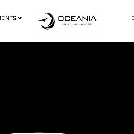
MENTS
 Thực Tế: Khách
ụ Làm Sáng Da 
 Toning Tại Oce