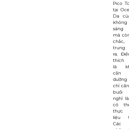
Pico T
tại Oce
Da của
không
sáng
mà còn
chắc,
trung
ra. Điề
thích 
là k
cần 
dưỡng 
chỉ cầ
buổi 
nghỉ l
có th
thực 
liệu t
Các 