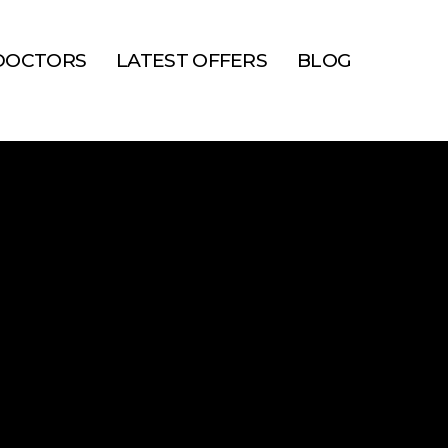
DOCTORS
LATEST OFFERS
BLOG
 Hàng Nói Gì
Bằng Laser
ania?