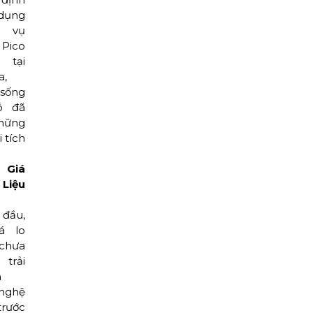
ụng
 vụ
Pico
 tại
a,
sống
ô đã
hững
i tích
 Giá
Liệu
đầu,
á lo
 chưa
trải
m
nghệ
trước