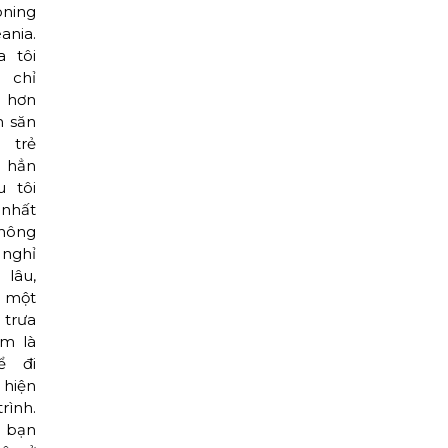
oning
ania.
 tôi
 chỉ
 hơn
 săn
 trẻ
 hẳn
u tôi
nhất
hông
nghỉ
lâu,
n một
trưa
àm là
ể đi
hiện
rình.
bạn