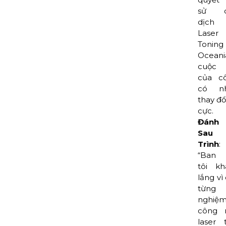
sử d
dịch
Laser 
Toning
Oceani
cuộc 
của c
có n
thay đổ
cực.
Đánh
Sau 
Trình
:
“Ban 
tôi kh
lắng vì
từng 
nghiệ
công 
laser 