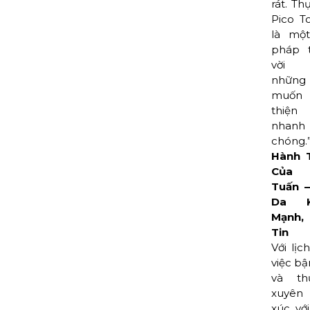
rát. Th
Pico T
là một
pháp t
vời 
nhữn
muốn
thiệ
nhanh
chóng.
Hành T
Của 
Tuấn –
Da K
Mạnh
Tin
Với lịc
việc bậ
và th
xuyên 
xúc vớ