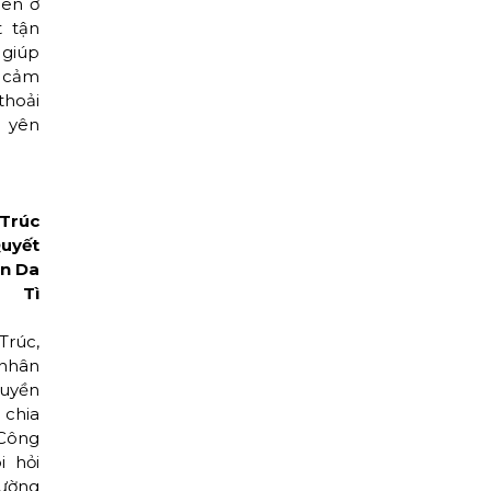
iên ở
t tận
giúp
cảm
hoải
 yên
Trúc
uyết
n Da
g Tì
Trúc,
nhân
ruyền
 chia
Công
i hỏi
ường