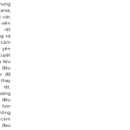
hưng
ania,
c các
 viên
 rất
ng và
cảm
 yên
uyệt
u liệu
 đầu
ôi đã
 thay
 rệt.
 sáng
 đều
hơn
hông
cảm
 đau