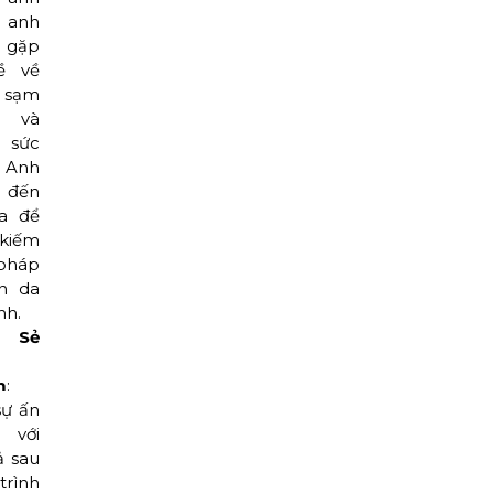
 anh
 gặp
ề về
sạm
 và
 sức
 Anh
 đến
a để
kiếm
pháp
n da
nh.
 Sẻ
m
:
sự ấn
 với
ả sau
rình