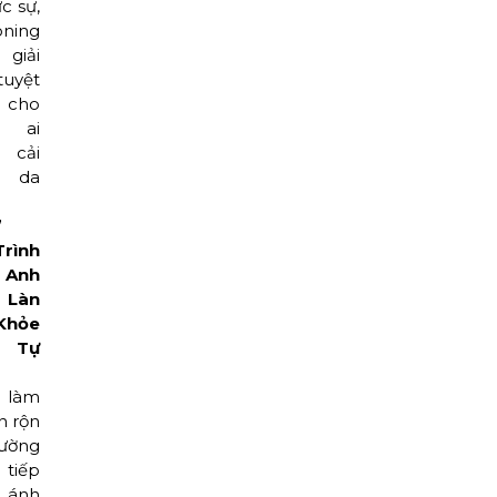
ực sự,
oning
 giải
uyệt
cho
g ai
 cải
n da
”
rình
Anh
 Làn
hỏe
, Tự
h làm
n rộn
ường
tiếp
i ánh