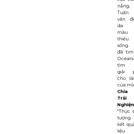
nắng,
Tuấn
vấn đ
da 
màu
thiếu
sống.
đã tìm
Oceani
tìm 
giải 
cho là
của mì
Chia
Trải
Nghiệ
“Thực 
tượng
kết qu
liệu t