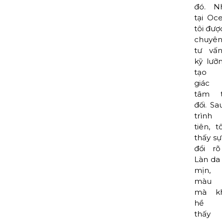
đó. N
tại Oce
tôi đượ
chuyên
tư vấn
kỹ lưỡ
tạo 
giác
tâm t
đối. Sa
trình
tiên, t
thấy sự
đổi rõ
Làn da
mịn,
màu 
mà k
hề 
thấy