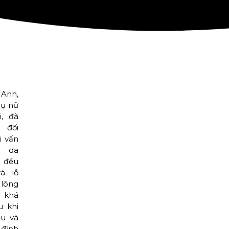
Anh,
ụ nữ
i, đã
 đối
i vấn
da
 đều
à lỗ
lông
 khá
u khi
ểu và
định