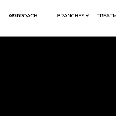
BRANCHES
TREAT
OUR APPROACH
Trải Nghiệm
Về Dịch V
Pico