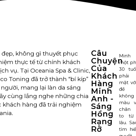
Câu
 đẹp, không gì thuyết phục
Minh 
Chuyện
hiệm thực tế từ chính khách
một ph
Của
30 tuổ
ch vụ. Tại Oceania Spa & Clinic,
Khách
phải
co Toning đã trở thành “bí kíp”
Hàng
mặt vớ
người, mang lại làn da sáng
đề 
Minh
 Hãy cùng lắng nghe những chia
không
Anh -
màu v
c khách hàng đã trải nghiệm
Sáng
chân 
Hồng
ania.
to từ
Rạng
lâu. Sa
Rỡ
tìm hi
quyết 